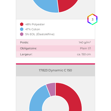
3
48% Polyester
47% Coton
5% EOL (Élastoléfine)
Poids:
140 g/m²
Obligatoire:
Plain 1/1
Largeur:
ca. 150 cm
17823 Dynamic C 150