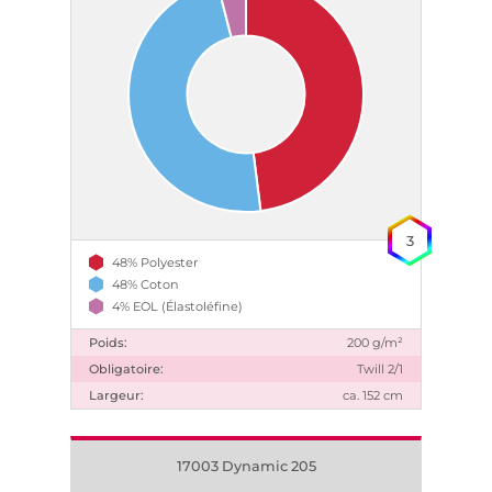
3
48% Polyester
48% Coton
4% EOL (Élastoléfine)
Poids:
200 g/m²
Obligatoire:
Twill 2/1
Largeur:
ca. 152 cm
17003 Dynamic 205