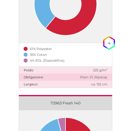
4
61% Polyester
35% Coton
4% EOL (Élastoléfine)
Poids:
225 g/m²
Obligatoire:
Plain 1/1, Ripstop
Largeur:
ca. 152 cm
72963 Fresh 140