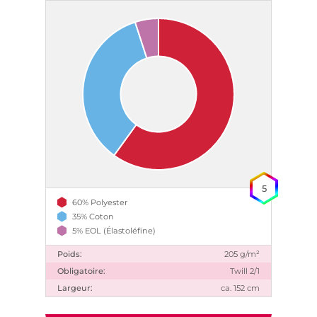
5
60% Polyester
35% Coton
5% EOL (Élastoléfine)
Poids:
205 g/m²
Obligatoire:
Twill 2/1
Largeur:
ca. 152 cm