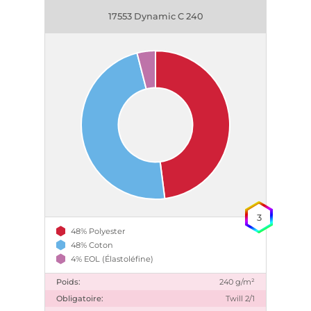
17553 Dynamic C 240
3
48% Polyester
48% Coton
4% EOL (Élastoléfine)
Poids:
240 g/m²
Obligatoire:
Twill 2/1