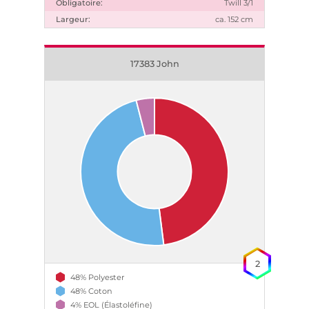
Obligatoire:
Twill 3/1
Largeur:
ca. 152 cm
17383 John
2
48% Polyester
48% Coton
4% EOL (Élastoléfine)