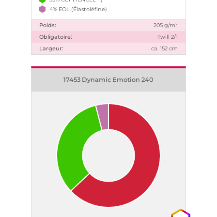
4% EOL (Élastoléfine)
Poids:
205 g/m²
Obligatoire:
Twill 2/1
Largeur:
ca. 152 cm
17453 Dynamic Emotion 240