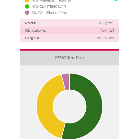
47% Polyester (recyclé)
47% CLY (TENCEL™)
6% EOL (Élastoléfine)
Poids:
165 g/m²
Obligatoire:
Twill 2/1
Largeur:
ca. 152 cm
27393 Jim Plus