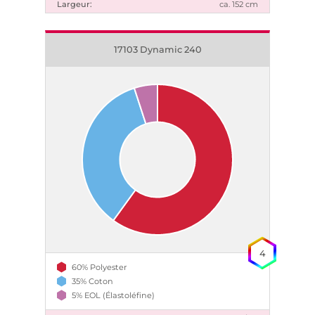
Largeur:
ca. 152 cm
17103 Dynamic 240
4
60% Polyester
35% Coton
5% EOL (Élastoléfine)