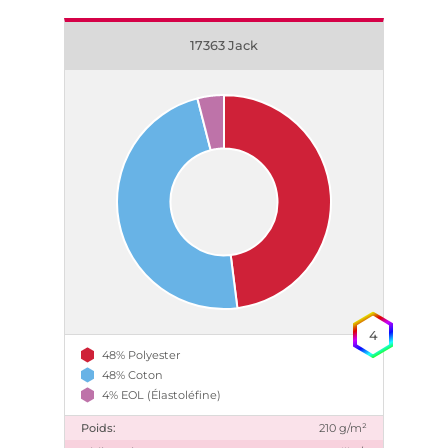
17363 Jack
4
48% Polyester
48% Coton
4% EOL (Élastoléfine)
Poids:
210 g/m²