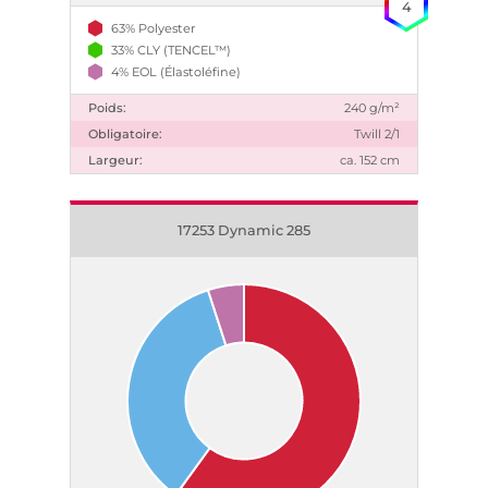
4
63% Polyester
33% CLY (TENCEL™)
4% EOL (Élastoléfine)
Poids:
240 g/m²
Obligatoire:
Twill 2/1
Largeur:
ca. 152 cm
17253 Dynamic 285