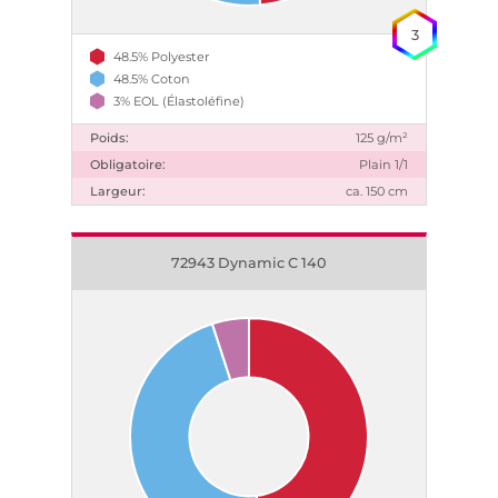
3
48.5% Polyester
48.5% Coton
3% EOL (Élastoléfine)
Poids:
125 g/m²
Obligatoire:
Plain 1/1
Largeur:
ca. 150 cm
72943 Dynamic C 140