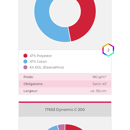
2
47% Polyester
47% Coton
6% EOL (Élastoléfine)
Poids:
180 g/m²
Obligatoire:
Satin 4/1
Largeur:
ca. 152 cm
17653 Dynamic C 200