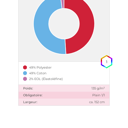
1
49% Polyester
49% Coton
2% EOL (Élastoléfine)
Poids:
135 g/m²
Obligatoire:
Plain 1/1
Largeur:
ca. 152 cm