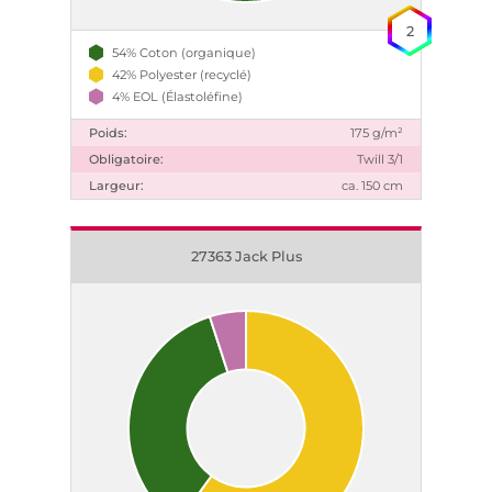
2
54% Coton (organique)
42% Polyester (recyclé)
4% EOL (Élastoléfine)
Poids:
175 g/m²
Obligatoire:
Twill 3/1
Largeur:
ca. 150 cm
27363 Jack Plus