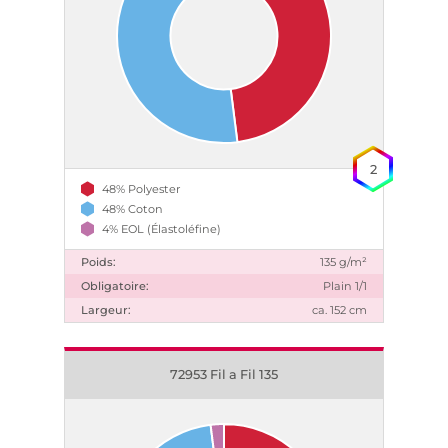
2
48% Polyester
48% Coton
4% EOL (Élastoléfine)
Poids:
135 g/m²
Obligatoire:
Plain 1/1
Largeur:
ca. 152 cm
72953 Fil a Fil 135