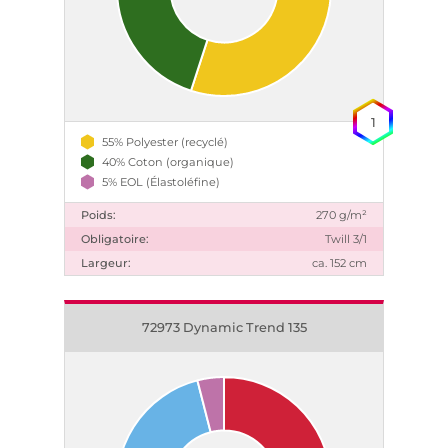
1
55% Polyester (recyclé)
40% Coton (organique)
5% EOL (Élastoléfine)
Poids:
270 g/m²
Obligatoire:
Twill 3/1
Largeur:
ca. 152 cm
72973 Dynamic Trend 135