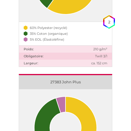
2
60% Polyester (recyclé)
35% Coton (organique)
5% EOL (Élastoléfine)
Poids:
210 g/m²
Obligatoire:
Twill 3/1
Largeur:
ca. 152 cm
27383 John Plus