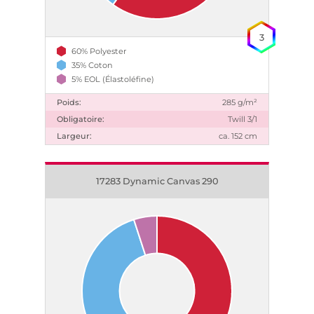
3
60% Polyester
35% Coton
5% EOL (Élastoléfine)
Poids:
285 g/m²
Obligatoire:
Twill 3/1
Largeur:
ca. 152 cm
17283 Dynamic Canvas 290