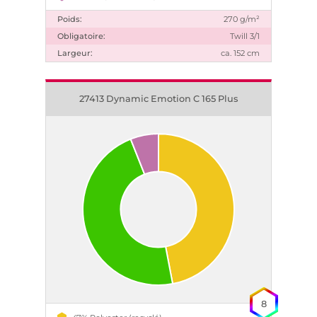
Poids:
270 g/m²
Obligatoire:
Twill 3/1
Largeur:
ca. 152 cm
27413 Dynamic Emotion C 165 Plus
8