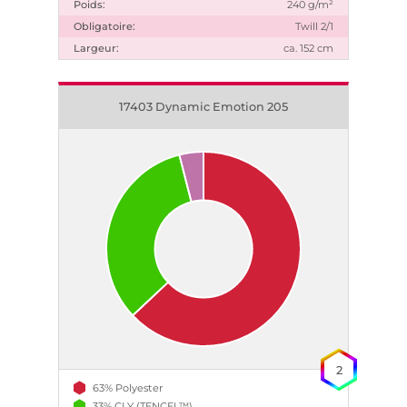
Poids:
240 g/m²
Obligatoire:
Twill 2/1
Largeur:
ca. 152 cm
17403 Dynamic Emotion 205
2
63% Polyester
33% CLY (TENCEL™)