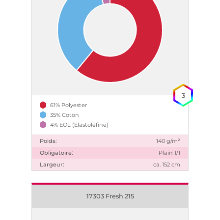
3
61% Polyester
35% Coton
4% EOL (Élastoléfine)
Poids:
140 g/m²
Obligatoire:
Plain 1/1
Largeur:
ca. 152 cm
17303 Fresh 215