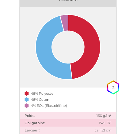
2
48% Polyester
48% Coton
4% EOL (Élastoléfine)
Poids:
160 g/m²
Obligatoire:
Twill 3/1
Largeur:
ca. 152 cm