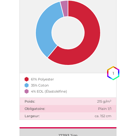
1
61% Polyester
35% Coton
4% EOL (Élastoléfine)
Poids:
215 g/m²
Obligatoire:
Plain 1/1
Largeur:
ca. 152 cm
17393 Jim