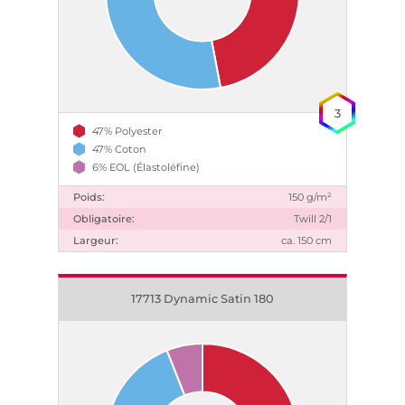
3
47% Polyester
47% Coton
6% EOL (Élastoléfine)
Poids:
150 g/m²
Obligatoire:
Twill 2/1
Largeur:
ca. 150 cm
17713 Dynamic Satin 180