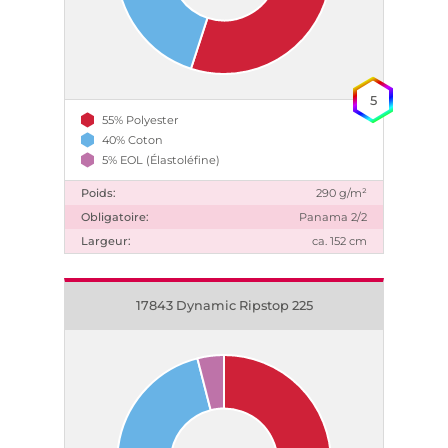
5
55% Polyester
40% Coton
5% EOL (Élastoléfine)
Poids:
290 g/m²
Obligatoire:
Panama 2/2
Largeur:
ca. 152 cm
17843 Dynamic Ripstop 225