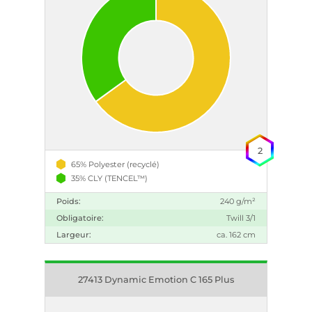
2
65% Polyester (recyclé)
35% CLY (TENCEL™)
Poids:
240 g/m²
Obligatoire:
Twill 3/1
Largeur:
ca. 162 cm
27413 Dynamic Emotion C 165 Plus