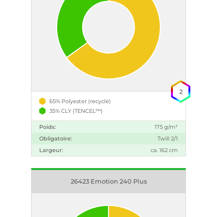
2
65% Polyester (recyclé)
35% CLY (TENCEL™)
Poids:
175 g/m²
Obligatoire:
Twill 2/1
Largeur:
ca. 162 cm
26423 Emotion 240 Plus