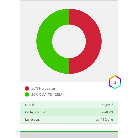
3
50% Polyester
50% CLY (TENCEL™)
Poids:
215 g/m²
Obligatoire:
Twill 2/1
Largeur:
ca. 162 cm