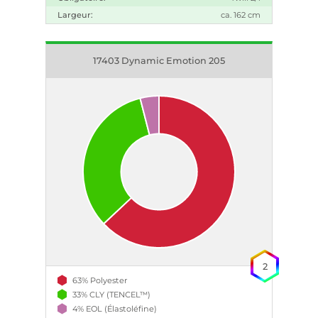
Largeur:
ca. 162 cm
17403 Dynamic Emotion 205
2
63% Polyester
33% CLY (TENCEL™)
4% EOL (Élastoléfine)