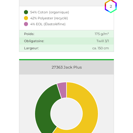
2
54% Coton (organique)
42% Polyester (recyclé)
4% EOL (Élastoléfine)
Poids:
175 g/m²
Obligatoire:
Twill 3/1
Largeur:
ca. 150 cm
27363 Jack Plus