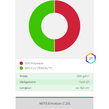
27
50% Polyester
50% CLY (TENCEL™)
Poids:
200 g/m²
Obligatoire:
Twill 2/1
Largeur:
ca. 162 cm
16173 Emotion C 215