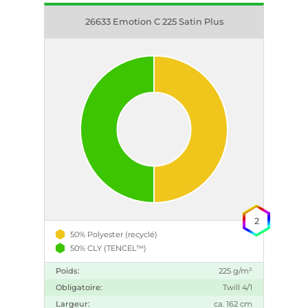
26633 Emotion C 225 Satin Plus
2
50% Polyester (recyclé)
50% CLY (TENCEL™)
Poids:
225 g/m²
Obligatoire:
Twill 4/1
Largeur:
ca. 162 cm