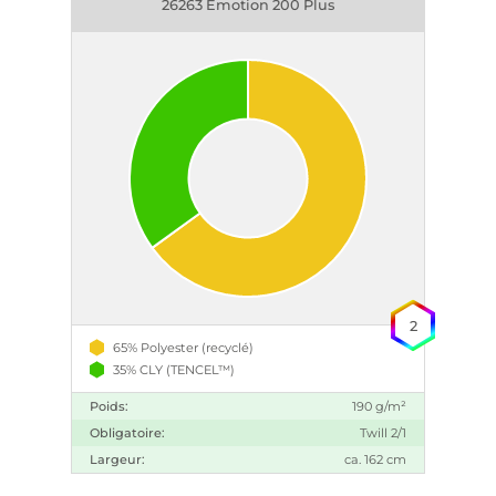
26263 Emotion 200 Plus
2
65% Polyester (recyclé)
35% CLY (TENCEL™)
Poids:
190 g/m²
Obligatoire:
Twill 2/1
Largeur:
ca. 162 cm