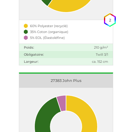
2
60% Polyester (recyclé)
35% Coton (organique)
5% EOL (Élastoléfine)
Poids:
210 g/m²
Obligatoire:
Twill 3/1
Largeur:
ca. 152 cm
27383 John Plus