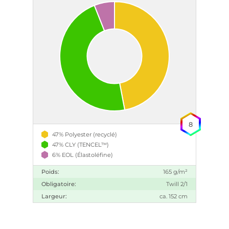
8
47% Polyester (recyclé)
47% CLY (TENCEL™)
6% EOL (Élastoléfine)
Poids:
165 g/m²
Obligatoire:
Twill 2/1
Largeur:
ca. 152 cm