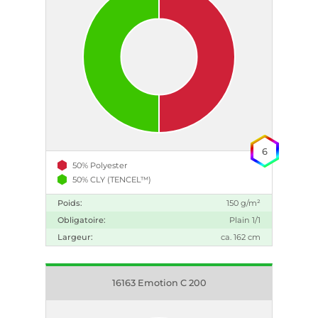
6
50% Polyester
50% CLY (TENCEL™)
Poids:
150 g/m²
Obligatoire:
Plain 1/1
Largeur:
ca. 162 cm
16163 Emotion C 200