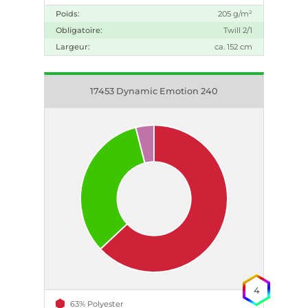
Poids:
205 g/m²
Obligatoire:
Twill 2/1
Largeur:
ca. 152 cm
17453 Dynamic Emotion 240
4
63% Polyester