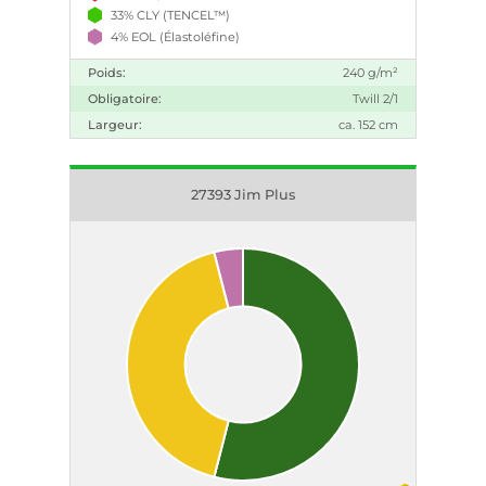
33% CLY (TENCEL™)
4% EOL (Élastoléfine)
Poids:
240 g/m²
Obligatoire:
Twill 2/1
Largeur:
ca. 152 cm
27393 Jim Plus