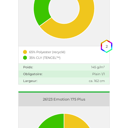
2
65% Polyester (recyclé)
35% CLY (TENCEL™)
Poids:
145 g/m²
Obligatoire:
Plain 1/1
Largeur:
ca. 162 cm
26123 Emotion 175 Plus