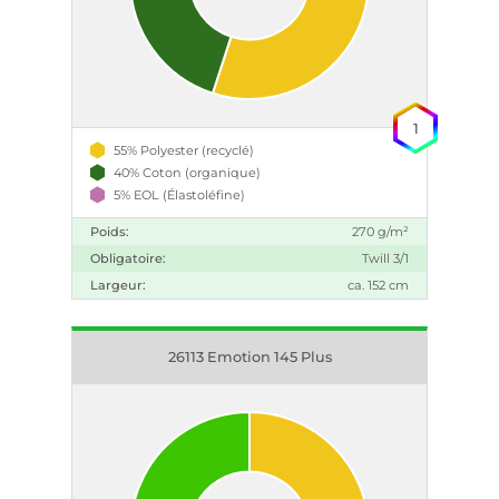
1
55% Polyester (recyclé)
40% Coton (organique)
5% EOL (Élastoléfine)
Poids:
270 g/m²
Obligatoire:
Twill 3/1
Largeur:
ca. 152 cm
26113 Emotion 145 Plus