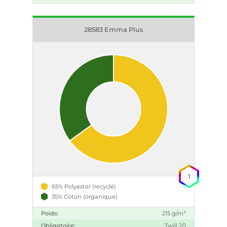
28583 Emma Plus
1
65% Polyester (recyclé)
35% Coton (organique)
Poids:
215 g/m²
Obligatoire:
Twill 2/1