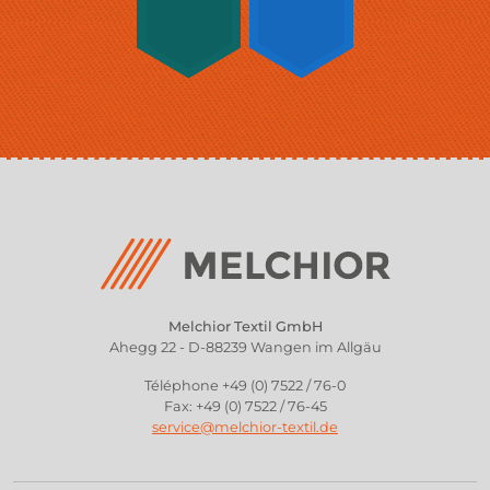
Melchior Textil GmbH
Ahegg 22 - D-88239 Wangen im Allgäu
Téléphone +49 (0) 7522 / 76-0
Fax: +49 (0) 7522 / 76-45
service@melchior-textil.de