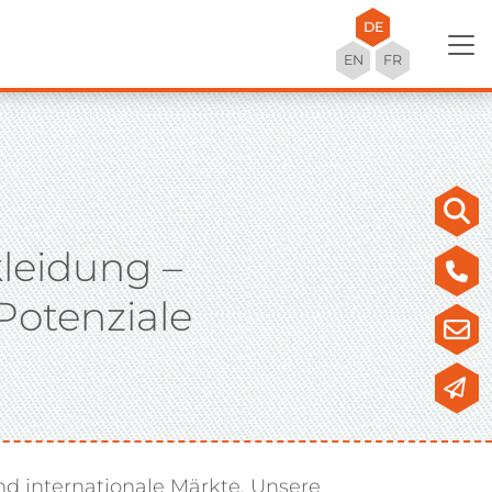
DE
EN
FR
leidung –
otenziale
und internationale Märkte. Unsere