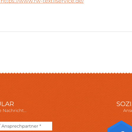
https://www.rw-textilservice.de/
ULAR
SOZ
 Nachricht...
Ans