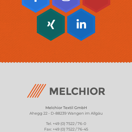
Melchior Textil GmbH
Ahegg 22 - D-88239 Wangen im Allgäu
Tel. +49 (0) 7522 / 76-0
Fax: +49 (0) 7522 / 76-45