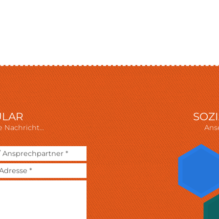
ULAR
SOZ
 Nachricht...
Ans