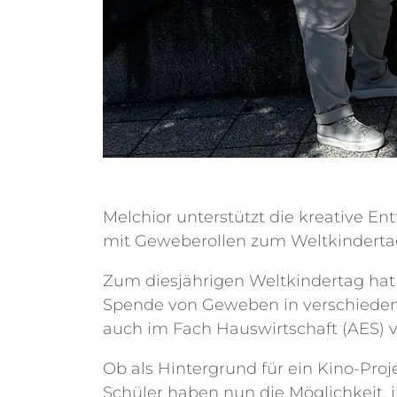
Melchior unterstützt die kreative E
mit Geweberollen zum Weltkinderta
Zum diesjährigen Weltkindertag hat
Spende von Geweben in verschiedens
auch im Fach Hauswirtschaft (AES) v
Ob als Hintergrund für ein Kino-Proj
Schüler haben nun die Möglichkeit, i