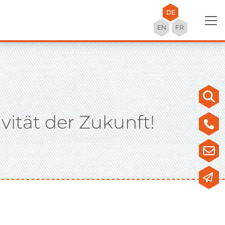
DE
EN
FR
vität der Zukunft!