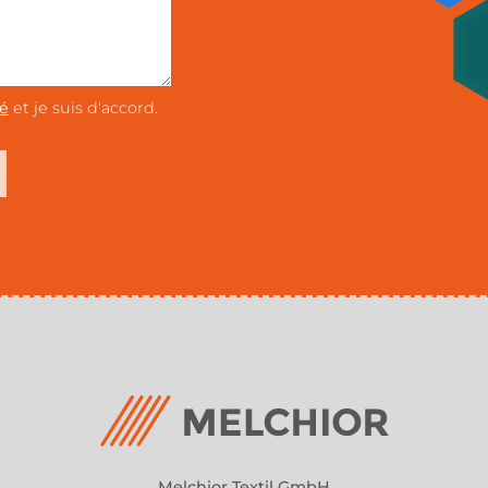
té
et je suis d'accord.
Melchior Textil GmbH