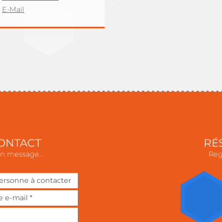
E-Mail
ONTACT
RÉ
n message...
Reg